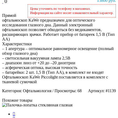
0
15800 руб.
Цены уточнять по телефону в магазинах.
Информация на сайте носит ознакомительный характер.
Прямой
офтальмоскоп KaWe предназначен для оптического
исследования глазного дна. Данный электронный
офтальмоскоп позволяет обходиться без медикаментов,
расширяющих зрачки. Работает прибор от батареек 1,5 B (Тип
АА)
Характеристики
– 1 апертура – оптимальное равномерное освещение (полный
обзор глазного дна)
– светосильная вакуумная лампа 2,5В
– диапазон линз от +20 до –20 диоптрии
– асферическая оптика, высокая точность
– батарейки: 2 шт. 1,5 B (Тип АА), в комплект не входят
Офтальмоскоп KaWe Piccolight поставляется в комплекте с
тканевой сумочкой
Категория
: Офтальмология /
Просмотры
: 68
Артикул: #1139
Похожие товары