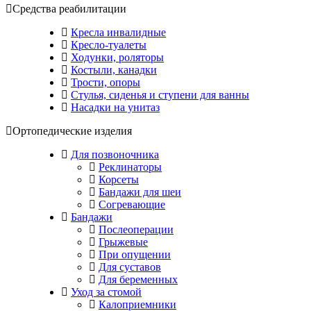
Средства реабилитации
Кресла инвалидные
Кресло-туалеты
Ходунки, роляторы
Костыли, канадки
Трости, опоры
Стулья, сиденья и ступени для ванны
Насадки на унитаз
Ортопедические изделия
Для позвоночника
Реклинаторы
Корсеты
Бандажи для шеи
Согревающие
Бандажи
Послеоперации
Грыжевые
При опущении
Для суставов
Для беременных
Уход за стомой
Калоприемники