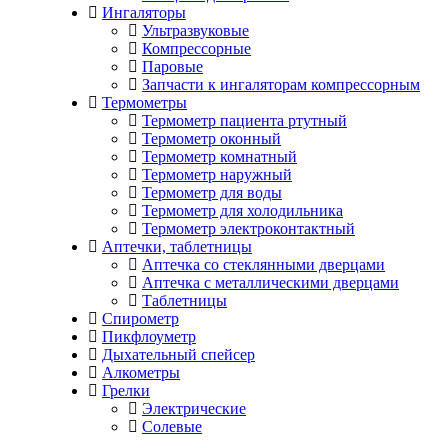
Ингаляторы
Ультразвуковые
Компрессорные
Паровые
Запчасти к ингаляторам компрессорным
Термометры
Термометр пациента ртутный
Термометр оконный
Термометр комнатный
Термометр наружный
Термометр для воды
Термометр для холодильника
Термометр электроконтактный
Аптечки, таблетницы
Аптечка со стеклянными дверцами
Аптечка с металлическими дверцами
Таблетницы
Спирометр
Пикфлоуметр
Дыхательный спейсер
Алкометры
Грелки
Электрические
Солевые