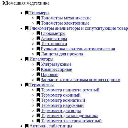
Домашняя медтехника
Тономеры
Тонометры механические
Тонометры электронные
Глюкометры анализаторы и сопутсвтующие това
Глюкометры
Анализаторы
Тест-полоски
Ручка-прокалыватель автоматическая
Ланцеты для прокола
Ингаляторы
Ультразвуковые
Компрессорные
Паровые
Запчасти к ингаляторам компрессорным
Термометры
Термометр пациента ртутный
Термометр оконный
Термометр комнатный
Термометр наружный
Термометр для воды
Термометр для холодильника
Термометр электроконтактный
Аптечки, таблетницы