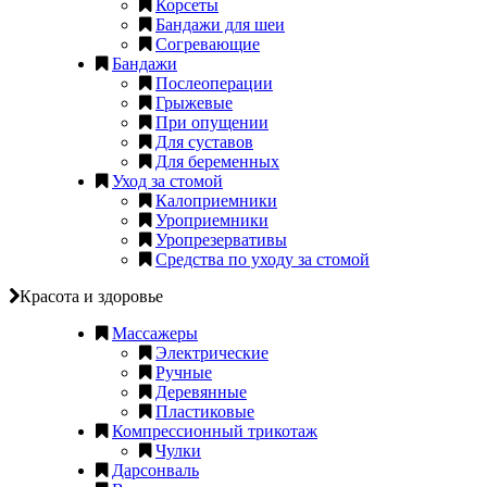
Корсеты
Бандажи для шеи
Согревающие
Бандажи
Послеоперации
Грыжевые
При опущении
Для суставов
Для беременных
Уход за стомой
Калоприемники
Уроприемники
Уропрезервативы
Средства по уходу за стомой
Красота и здоровье
Массажеры
Электрические
Ручные
Деревянные
Пластиковые
Компрессионный трикотаж
Чулки
Дарсонваль