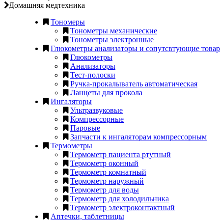
Домашняя медтехника
Тономеры
Тонометры механические
Тонометры электронные
Глюкометры анализаторы и сопутсвтующие това
Глюкометры
Анализаторы
Тест-полоски
Ручка-прокалыватель автоматическая
Ланцеты для прокола
Ингаляторы
Ультразвуковые
Компрессорные
Паровые
Запчасти к ингаляторам компрессорным
Термометры
Термометр пациента ртутный
Термометр оконный
Термометр комнатный
Термометр наружный
Термометр для воды
Термометр для холодильника
Термометр электроконтактный
Аптечки, таблетницы