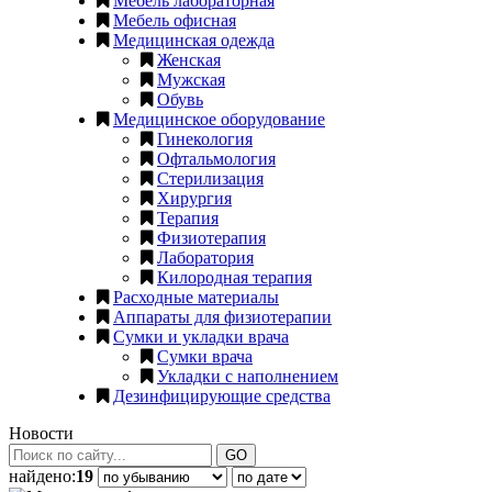
Мебель лабораторная
Мебель офисная
Медицинская одежда
Женская
Мужская
Обувь
Медицинское оборудование
Гинекология
Офтальмология
Стерилизация
Хирургия
Терапия
Физиотерапия
Лаборатория
Килородная терапия
Расходные материалы
Аппараты для физиотерапии
Сумки и укладки врача
Сумки врача
Укладки с наполнением
Дезинфицирующие средства
Новости
GO
найдено:
19