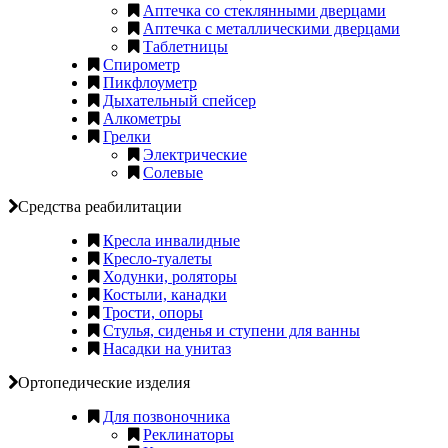
Аптечка со стеклянными дверцами
Аптечка с металлическими дверцами
Таблетницы
Спирометр
Пикфлоуметр
Дыхательный спейсер
Алкометры
Грелки
Электрические
Солевые
Средства реабилитации
Кресла инвалидные
Кресло-туалеты
Ходунки, роляторы
Костыли, канадки
Трости, опоры
Стулья, сиденья и ступени для ванны
Насадки на унитаз
Ортопедические изделия
Для позвоночника
Реклинаторы