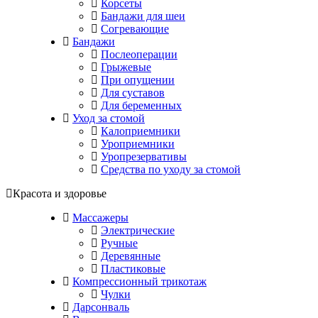
Корсеты
Бандажи для шеи
Согревающие
Бандажи
Послеоперации
Грыжевые
При опущении
Для суставов
Для беременных
Уход за стомой
Калоприемники
Уроприемники
Уропрезервативы
Средства по уходу за стомой
Красота и здоровье
Массажеры
Электрические
Ручные
Деревянные
Пластиковые
Компрессионный трикотаж
Чулки
Дарсонваль