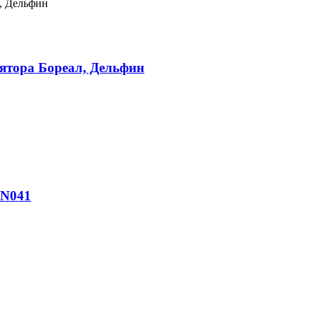
лятора Бореал, Дельфин
-N041