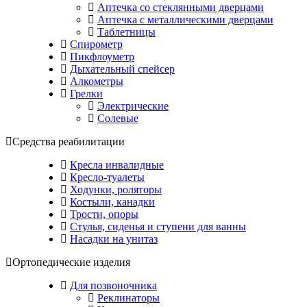
Аптечка со стеклянными дверцами
Аптечка с металлическими дверцами
Таблетницы
Спирометр
Пикфлоуметр
Дыхательный спейсер
Алкометры
Грелки
Электрические
Солевые
Средства реабилитации
Кресла инвалидные
Кресло-туалеты
Ходунки, роляторы
Костыли, канадки
Трости, опоры
Стулья, сиденья и ступени для ванны
Насадки на унитаз
Ортопедические изделия
Для позвоночника
Реклинаторы