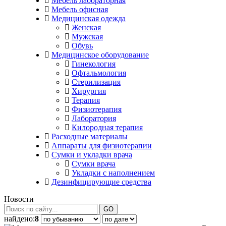
Мебель лабораторная
Мебель офисная
Медицинская одежда
Женская
Мужская
Обувь
Медицинское оборудование
Гинекология
Офтальмология
Стерилизация
Хирургия
Терапия
Физиотерапия
Лаборатория
Килородная терапия
Расходные материалы
Аппараты для физиотерапии
Сумки и укладки врача
Сумки врача
Укладки с наполнением
Дезинфицирующие средства
Новости
GO
найдено:
8