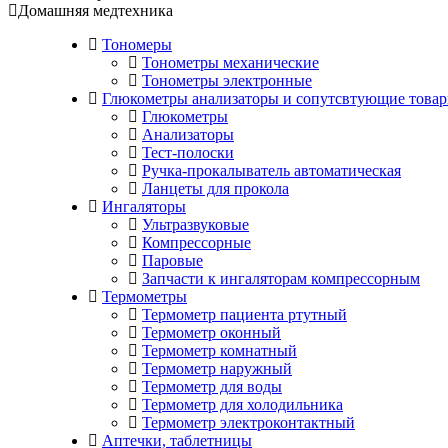
Домашняя медтехника
Тономеры
Тонометры механические
Тонометры электронные
Глюкометры анализаторы и сопутсвтующие товар
Глюкометры
Анализаторы
Тест-полоски
Ручка-прокалыватель автоматическая
Ланцеты для прокола
Ингаляторы
Ультразвуковые
Компрессорные
Паровые
Запчасти к ингаляторам компрессорным
Термометры
Термометр пациента ртутный
Термометр оконный
Термометр комнатный
Термометр наружный
Термометр для воды
Термометр для холодильника
Термометр электроконтактный
Аптечки, таблетницы