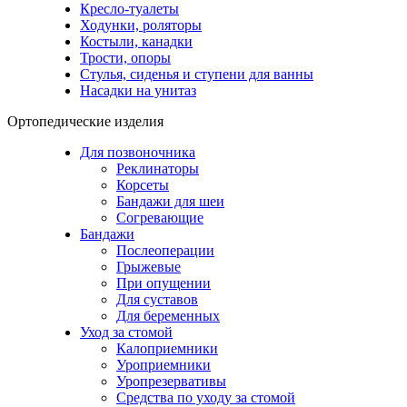
Кресло-туалеты
Ходунки, роляторы
Костыли, канадки
Трости, опоры
Стулья, сиденья и ступени для ванны
Насадки на унитаз
Ортопедические изделия
Для позвоночника
Реклинаторы
Корсеты
Бандажи для шеи
Согревающие
Бандажи
Послеоперации
Грыжевые
При опущении
Для суставов
Для беременных
Уход за стомой
Калоприемники
Уроприемники
Уропрезервативы
Средства по уходу за стомой