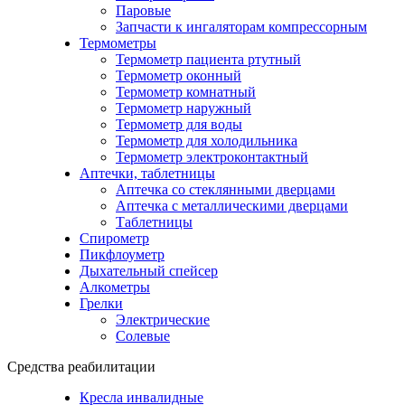
Паровые
Запчасти к ингаляторам компрессорным
Термометры
Термометр пациента ртутный
Термометр оконный
Термометр комнатный
Термометр наружный
Термометр для воды
Термометр для холодильника
Термометр электроконтактный
Аптечки, таблетницы
Аптечка со стеклянными дверцами
Аптечка с металлическими дверцами
Таблетницы
Спирометр
Пикфлоуметр
Дыхательный спейсер
Алкометры
Грелки
Электрические
Солевые
Средства реабилитации
Кресла инвалидные