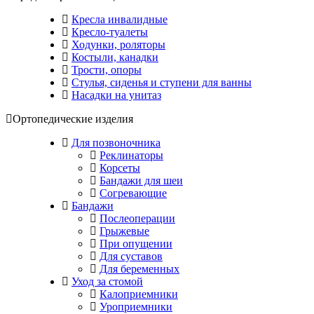
Кресла инвалидные
Кресло-туалеты
Ходунки, роляторы
Костыли, канадки
Трости, опоры
Стулья, сиденья и ступени для ванны
Насадки на унитаз
Ортопедические изделия
Для позвоночника
Реклинаторы
Корсеты
Бандажи для шеи
Согревающие
Бандажи
Послеоперации
Грыжевые
При опущении
Для суставов
Для беременных
Уход за стомой
Калоприемники
Уроприемники