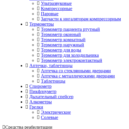
Ультразвуковые
Компрессорные
Паровые
Запчасти к ингаляторам компрессорным
Термометры
Термометр пациента ртутный
Термометр оконный
Термометр комнатный
Термометр наружный
Термометр для воды
Термометр для холодильника
Термометр электроконтактный
Аптечки, таблетницы
Аптечка со стеклянными дверцами
Аптечка с металлическими дверцами
Таблетницы
Спирометр
Пикфлоуметр
Дыхательный спейсер
Алкометры
Грелки
Электрические
Солевые
Средства реабилитации