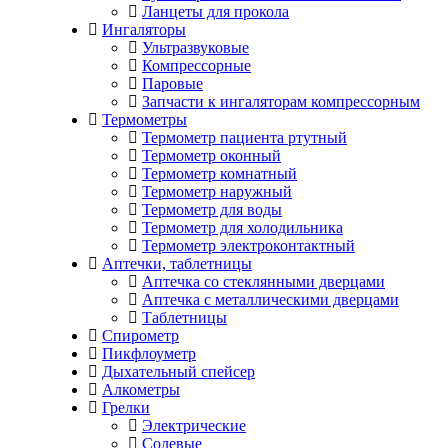
Ланцеты для прокола
Ингаляторы
Ультразвуковые
Компрессорные
Паровые
Запчасти к ингаляторам компрессорным
Термометры
Термометр пациента ртутный
Термометр оконный
Термометр комнатный
Термометр наружный
Термометр для воды
Термометр для холодильника
Термометр электроконтактный
Аптечки, таблетницы
Аптечка со стеклянными дверцами
Аптечка с металлическими дверцами
Таблетницы
Спирометр
Пикфлоуметр
Дыхательный спейсер
Алкометры
Грелки
Электрические
Солевые