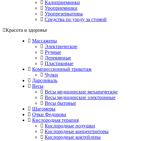
Калоприемники
Уроприемники
Уропрезервативы
Средства по уходу за стомой
Красота и здоровье
Массажеры
Электрические
Ручные
Деревянные
Пластиковые
Компрессионный трикотаж
Чулки
Дарсонваль
Весы
Весы медицинские механические
Весы медицинские электронные
Весы бытовые
Шагомеры
Очки Федорова
Кислородная терапия
Кислородные подушки
Кислородные концентраторы
Кислородные коктейлеры