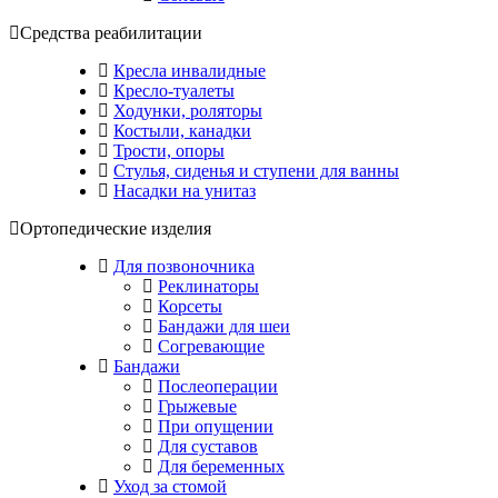
Средства реабилитации
Кресла инвалидные
Кресло-туалеты
Ходунки, роляторы
Костыли, канадки
Трости, опоры
Стулья, сиденья и ступени для ванны
Насадки на унитаз
Ортопедические изделия
Для позвоночника
Реклинаторы
Корсеты
Бандажи для шеи
Согревающие
Бандажи
Послеоперации
Грыжевые
При опущении
Для суставов
Для беременных
Уход за стомой