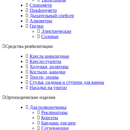
Спирометр
Пикфлоуметр
Дыхательный спейсер
Алкометры
Грелки
Электрические
Солевые
Средства реабилитации
Кресла инвалидные
Кресло-туалеты
Ходунки, роляторы
Костыли, канадки
Трости, опоры
Стулья, сиденья и ступени для ванны
Насадки на унитаз
Ортопедические изделия
Для позвоночника
Реклинаторы
Корсеты
Бандажи для шеи
Согревающие