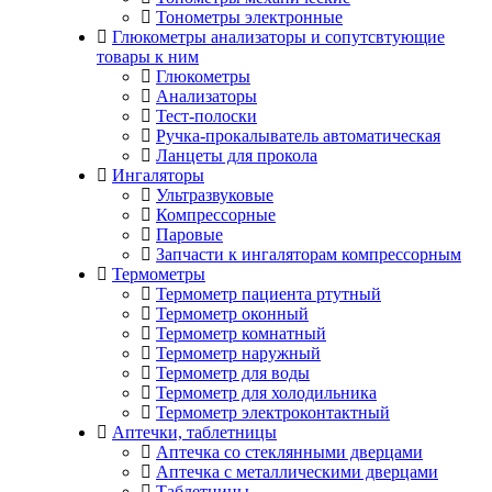
Тонометры электронные
Глюкометры анализаторы и сопутсвтующие
товары к ним
Глюкометры
Анализаторы
Тест-полоски
Ручка-прокалыватель автоматическая
Ланцеты для прокола
Ингаляторы
Ультразвуковые
Компрессорные
Паровые
Запчасти к ингаляторам компрессорным
Термометры
Термометр пациента ртутный
Термометр оконный
Термометр комнатный
Термометр наружный
Термометр для воды
Термометр для холодильника
Термометр электроконтактный
Аптечки, таблетницы
Аптечка со стеклянными дверцами
Аптечка с металлическими дверцами
Таблетницы