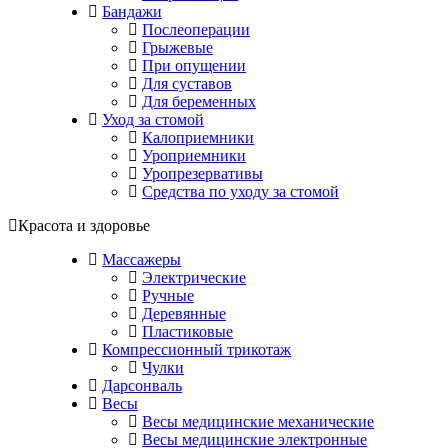
Бандажи
Послеоперации
Грыжевые
При опущении
Для суставов
Для беременных
Уход за стомой
Калоприемники
Уроприемники
Уропрезервативы
Средства по уходу за стомой
Красота и здоровье
Массажеры
Электрические
Ручные
Деревянные
Пластиковые
Компрессионный трикотаж
Чулки
Дарсонваль
Весы
Весы медицинские механические
Весы медицинские электронные