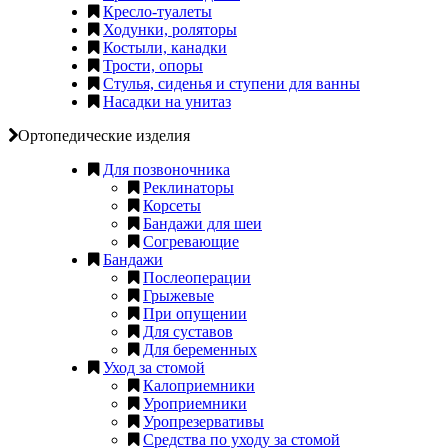
Кресло-туалеты
Ходунки, роляторы
Костыли, канадки
Трости, опоры
Стулья, сиденья и ступени для ванны
Насадки на унитаз
Ортопедические изделия
Для позвоночника
Реклинаторы
Корсеты
Бандажи для шеи
Согревающие
Бандажи
Послеоперации
Грыжевые
При опущении
Для суставов
Для беременных
Уход за стомой
Калоприемники
Уроприемники
Уропрезервативы
Средства по уходу за стомой