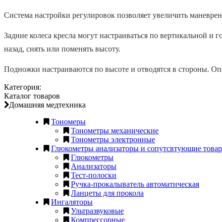
Cистема настройки регулировок позволяет увеличить маневренн
Задние колеса кресла могут настраиваться по вертикальной и 
назад, снять или поменять высоту.
Подножки настраиваются по высоте и отводятся в стороны. Опо
Категория:
Каталог товаров
Домашняя медтехника
Тономеры
Тонометры механические
Тонометры электронные
Глюкометры анализаторы и сопутсвтующие това
Глюкометры
Анализаторы
Тест-полоски
Ручка-прокалыватель автоматическая
Ланцеты для прокола
Ингаляторы
Ультразвуковые
Компрессорные