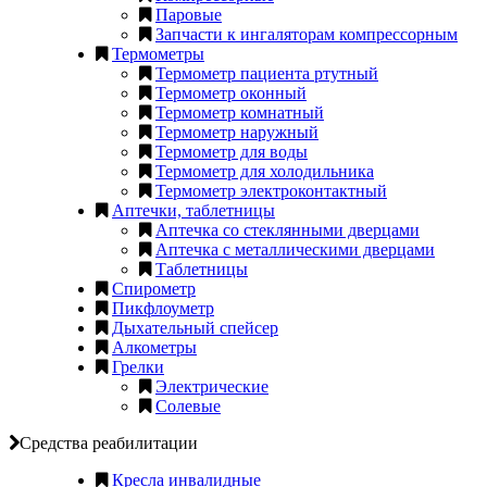
Паровые
Запчасти к ингаляторам компрессорным
Термометры
Термометр пациента ртутный
Термометр оконный
Термометр комнатный
Термометр наружный
Термометр для воды
Термометр для холодильника
Термометр электроконтактный
Аптечки, таблетницы
Аптечка со стеклянными дверцами
Аптечка с металлическими дверцами
Таблетницы
Спирометр
Пикфлоуметр
Дыхательный спейсер
Алкометры
Грелки
Электрические
Солевые
Средства реабилитации
Кресла инвалидные