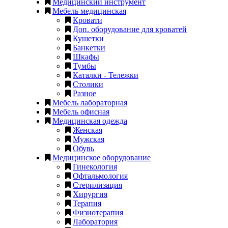
Медицинский инструмент
Мебель медицинская
Кровати
Доп. оборудование для кроватей
Кушетки
Банкетки
Шкафы
Тумбы
Каталки - Тележки
Столики
Разное
Мебель лабораторная
Мебель офисная
Медицинская одежда
Женская
Мужская
Обувь
Медицинское оборудование
Гинекология
Офтальмология
Стерилизация
Хирургия
Терапия
Физиотерапия
Лаборатория