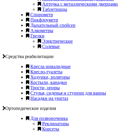
Аптечка с металлическими дверцами
Таблетницы
Спирометр
Пикфлоуметр
Дыхательный спейсер
Алкометры
Грелки
Электрические
Солевые
Средства реабилитации
Кресла инвалидные
Кресло-туалеты
Ходунки, роляторы
Костыли, канадки
Трости, опоры
Стулья, сиденья и ступени для ванны
Насадки на унитаз
Ортопедические изделия
Для позвоночника
Реклинаторы
Корсеты