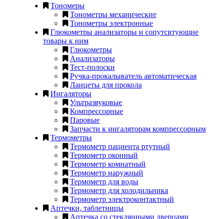
Тономеры
Тонометры механические
Тонометры электронные
Глюкометры анализаторы и сопутсвтующие
товары к ним
Глюкометры
Анализаторы
Тест-полоски
Ручка-прокалыватель автоматическая
Ланцеты для прокола
Ингаляторы
Ультразвуковые
Компрессорные
Паровые
Запчасти к ингаляторам компрессорным
Термометры
Термометр пациента ртутный
Термометр оконный
Термометр комнатный
Термометр наружный
Термометр для воды
Термометр для холодильника
Термометр электроконтактный
Аптечки, таблетницы
Аптечка со стеклянными дверцами