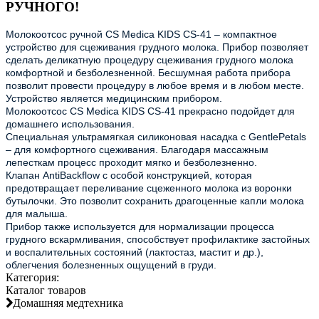
РУЧНОГО!
Молокоотсос ручной CS Medica KIDS CS-41 – компактное 
устройство для сцеживания грудного молока. Прибор позволяет 
сделать деликатную процедуру сцеживания грудного молока 
комфортной и безболезненной. Бесшумная работа прибора 
позволит провести процедуру в любое время и в любом месте.

Устройство является медицинским прибором.

Молокоотсос CS Medica KIDS CS-41 прекрасно подойдет для 
домашнего использования.

Специальная ультрамягкая силиконовая насадка с GentlePetals 
– для комфортного сцеживания. Благодаря массажным 
лепесткам процесс проходит мягко и безболезненно.

Клапан AntiBackflow с особой конструкцией, которая 
предотвращает переливание сцеженного молока из воронки 
бутылочки. Это позволит сохранить драгоценные капли молока 
для малыша.

Прибор также используется для нормализации процесса 
грудного вскармливания, способствует профилактике застойных 
и воспалительных состояний (лактостаз, мастит и др.), 
облегчения болезненных ощущений в груди.
Категория:
Каталог товаров
Домашняя медтехника