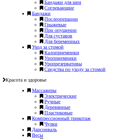
Бандажи для шеи
Согревающие
Бандажи
Послеоперации
Грыжевые
При опущении
Для суставов
Для беременных
Уход за стомой
Калоприемники
Уроприемники
Уропрезервативы
Средства по уходу за стомой
Красота и здоровье
Массажеры
Электрические
Ручные
Деревянные
Пластиковые
Компрессионный трикотаж
Чулки
Дарсонваль
Весы