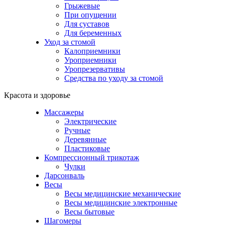
Грыжевые
При опущении
Для суставов
Для беременных
Уход за стомой
Калоприемники
Уроприемники
Уропрезервативы
Средства по уходу за стомой
Красота и здоровье
Массажеры
Электрические
Ручные
Деревянные
Пластиковые
Компрессионный трикотаж
Чулки
Дарсонваль
Весы
Весы медицинские механические
Весы медицинские электронные
Весы бытовые
Шагомеры