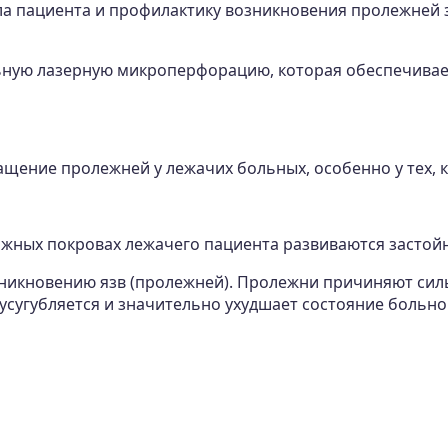
ла пациента и профилактику возникновения пролежней 
ную лазерную микроперфорацию, которая обеспечивает
щение пролежней у лежачих больных, особенно у тех, к
ожных покровах лежачего пациента развиваются застой
озникновению язв (пролежней). Пролежни причиняют си
усугубляется и значительно ухудшает состояние больно