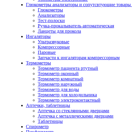
Глюкометры анализаторы и сопутсвтующие товары
Глюкометры
Анализаторы
Тест-полоски
Ручка-прокалыватель автоматическая
Ланцеты для прокола
Ингаляторы
Ультразвуковые
Компрессорные
Паровые
Запчасти к ингаляторам компрессорным
Термометры
Термометр пациента ртутный
Термометр оконный
Термометр комнатный
Термометр наружный
Термометр для воды
Термометр для холодильника
Термометр электроконтактный
Аптечки, таблетницы
Аптечка со стеклянными дверцами
Аптечка с металлическими дверцами
Таблетницы
Спирометр
Пикфлоуметр