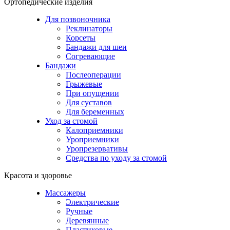
Ортопедические изделия
Для позвоночника
Реклинаторы
Корсеты
Бандажи для шеи
Согревающие
Бандажи
Послеоперации
Грыжевые
При опущении
Для суставов
Для беременных
Уход за стомой
Калоприемники
Уроприемники
Уропрезервативы
Средства по уходу за стомой
Красота и здоровье
Массажеры
Электрические
Ручные
Деревянные
Пластиковые