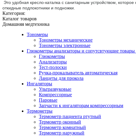
Э
то удобная кресло-каталка с санитарным устройством, которое
откидные подлокотники и подножки.
Категория:
Каталог товаров
Домашняя медтехника
Тономеры
Тонометры механические
Тонометры электронные
Глюкометры анализаторы и сопутсвтующие товары
Глюкометры
Анализаторы
Тест-полоски
Ручка-прокалыватель автоматическая
Ланцеты для прокола
Ингаляторы
Ультразвуковые
Компрессорные
Паровые
Запчасти к ингаляторам компрессорным
Термометры
Термометр пациента ртутный
Термометр оконный
Термометр комнатный
Термометр наружный