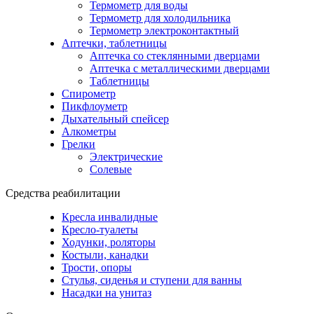
Термометр для воды
Термометр для холодильника
Термометр электроконтактный
Аптечки, таблетницы
Аптечка со стеклянными дверцами
Аптечка с металлическими дверцами
Таблетницы
Спирометр
Пикфлоуметр
Дыхательный спейсер
Алкометры
Грелки
Электрические
Солевые
Средства реабилитации
Кресла инвалидные
Кресло-туалеты
Ходунки, роляторы
Костыли, канадки
Трости, опоры
Стулья, сиденья и ступени для ванны
Насадки на унитаз