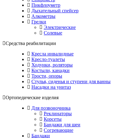
Пикфлоуметр
Дыхательный спейсер
Алкометры
Грелки
Электрические
Солевые
Средства реабилитации
Кресла инвалидные
Кресло-туалеты
Ходунки, роляторы
Костыли, канадки
Трости, опоры
Стулья, сиденья и ступени для ванны
Насадки на унитаз
Ортопедические изделия
Для позвоночника
Реклинаторы
Корсеты
Бандажи для шеи
Согревающие
Бандажи