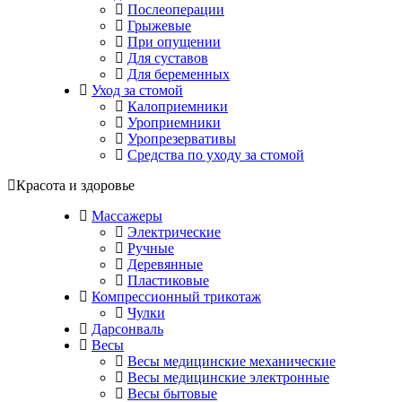
Послеоперации
Грыжевые
При опущении
Для суставов
Для беременных
Уход за стомой
Калоприемники
Уроприемники
Уропрезервативы
Средства по уходу за стомой
Красота и здоровье
Массажеры
Электрические
Ручные
Деревянные
Пластиковые
Компрессионный трикотаж
Чулки
Дарсонваль
Весы
Весы медицинские механические
Весы медицинские электронные
Весы бытовые