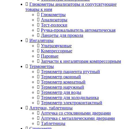
Глюкометры анализаторы и сопутсвтующие
товары к ним
Глюкометры
Анализаторы
Тест-полоски
Ручка-прокалыватель автоматическая
Ланцеты для прокола
Ингаляторы
Ультразвуковые
Компрессорные
Паровые
Запчасти к ингаляторам компрессорным
Термометры
Термометр пациента ртутный
Термометр оконный
Термометр комнатный
Термометр наружный
Термометр для воды
Термометр для холодильника
Термометр электроконтактный
Аптечки, таблетницы
Аптечка со стеклянными дверцами
Аптечка с металлическими дверцами
Таблетницы
Спирометр