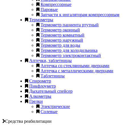
Компрессорные
Паровые
Запчасти к ингаляторам компрессорным
Термометры
Термометр пациента ртутный
Термометр оконный
Термометр комнатный
Термометр наружный
Термометр для воды
Термометр для холодильника
Термометр электроконтактный
Аптечки, таблетницы
Аптечка со стеклянными дверцами
Аптечка с металлическими дверцами
Таблетницы
Спирометр
Пикфлоуметр
Дыхательный спейсер
Алкометры
Грелки
Электрические
Солевые
Средства реабилитации