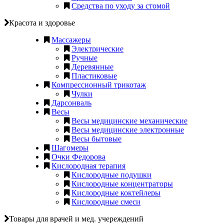
Средства по уходу за стомой
Красота и здоровье
Массажеры
Электрические
Ручные
Деревянные
Пластиковые
Компрессионный трикотаж
Чулки
Дарсонваль
Весы
Весы медицинские механические
Весы медицинские электронные
Весы бытовые
Шагомеры
Очки Федорова
Кислородная терапия
Кислородные подушки
Кислородные концентраторы
Кислородные коктейлеры
Кислородные смеси
Товары для врачей и мед. учереждений