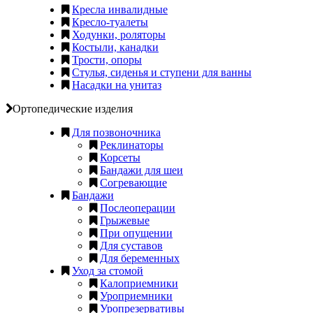
Кресла инвалидные
Кресло-туалеты
Ходунки, роляторы
Костыли, канадки
Трости, опоры
Стулья, сиденья и ступени для ванны
Насадки на унитаз
Ортопедические изделия
Для позвоночника
Реклинаторы
Корсеты
Бандажи для шеи
Согревающие
Бандажи
Послеоперации
Грыжевые
При опущении
Для суставов
Для беременных
Уход за стомой
Калоприемники
Уроприемники
Уропрезервативы