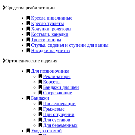
Средства реабилитации
Кресла инвалидные
Кресло-туалеты
Ходунки, роляторы
Костыли, канадки
Трости, опоры
Стулья, сиденья и ступени для ванны
Насадки на унитаз
Ортопедические изделия
Для позвоночника
Реклинаторы
Корсеты
Бандажи для шеи
Согревающие
Бандажи
Послеоперации
Грыжевые
При опущении
Для суставов
Для беременных
Уход за стомой