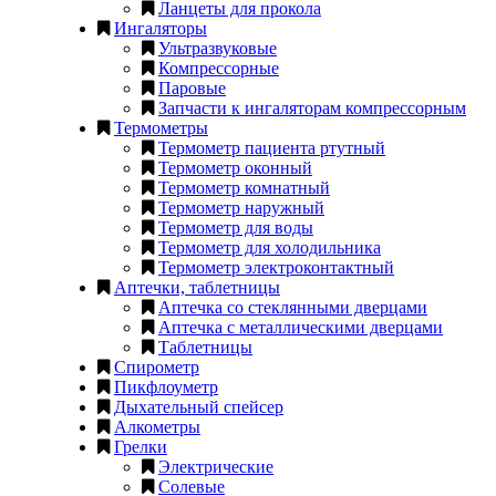
Ланцеты для прокола
Ингаляторы
Ультразвуковые
Компрессорные
Паровые
Запчасти к ингаляторам компрессорным
Термометры
Термометр пациента ртутный
Термометр оконный
Термометр комнатный
Термометр наружный
Термометр для воды
Термометр для холодильника
Термометр электроконтактный
Аптечки, таблетницы
Аптечка со стеклянными дверцами
Аптечка с металлическими дверцами
Таблетницы
Спирометр
Пикфлоуметр
Дыхательный спейсер
Алкометры
Грелки
Электрические
Солевые