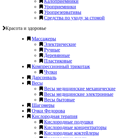
Калоприемники
Уроприемники
Уропрезервативы
Средства по уходу за стомой
Красота и здоровье
Массажеры
Электрические
Ручные
Деревянные
Пластиковые
Компрессионный трикотаж
Чулки
Дарсонваль
Весы
Весы медицинские механические
Весы медицинские электронные
Весы бытовые
Шагомеры
Очки Федорова
Кислородная терапия
Кислородные подушки
Кислородные концентраторы
Кислородные коктейлеры