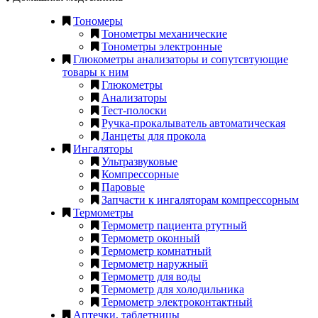
Тономеры
Тонометры механические
Тонометры электронные
Глюкометры анализаторы и сопутсвтующие
товары к ним
Глюкометры
Анализаторы
Тест-полоски
Ручка-прокалыватель автоматическая
Ланцеты для прокола
Ингаляторы
Ультразвуковые
Компрессорные
Паровые
Запчасти к ингаляторам компрессорным
Термометры
Термометр пациента ртутный
Термометр оконный
Термометр комнатный
Термометр наружный
Термометр для воды
Термометр для холодильника
Термометр электроконтактный
Аптечки, таблетницы