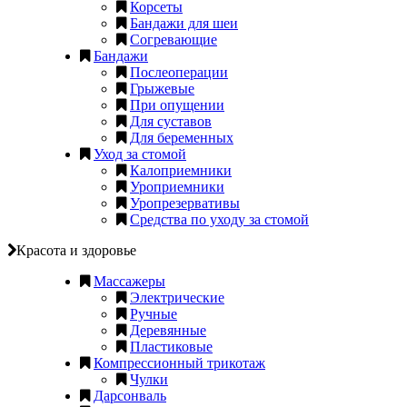
Корсеты
Бандажи для шеи
Согревающие
Бандажи
Послеоперации
Грыжевые
При опущении
Для суставов
Для беременных
Уход за стомой
Калоприемники
Уроприемники
Уропрезервативы
Средства по уходу за стомой
Красота и здоровье
Массажеры
Электрические
Ручные
Деревянные
Пластиковые
Компрессионный трикотаж
Чулки
Дарсонваль