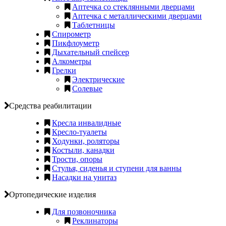
Аптечка со стеклянными дверцами
Аптечка с металлическими дверцами
Таблетницы
Спирометр
Пикфлоуметр
Дыхательный спейсер
Алкометры
Грелки
Электрические
Солевые
Средства реабилитации
Кресла инвалидные
Кресло-туалеты
Ходунки, роляторы
Костыли, канадки
Трости, опоры
Стулья, сиденья и ступени для ванны
Насадки на унитаз
Ортопедические изделия
Для позвоночника
Реклинаторы