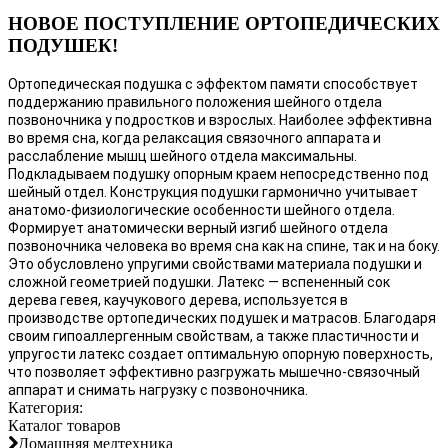
НОВОЕ ПОСТУПЛЕНИЕ ОРТОПЕДИЧЕСКИХ
ПОДУШЕК!
Ортопедическая подушка с эффектом памяти способствует
поддержанию правильного положения шейного отдела
позвоночника у подростков и взрослых. Наиболее эффективна
во время сна, когда релаксация связочного аппарата и
расслабление мышц шейного отдела максимальны.
Подкладываем подушку опорным краем непосредственно под
шейный отдел. Конструкция подушки гармонично учитывает
анатомо-физиологические особенности шейного отдела.
Формирует анатомически верный изгиб шейного отдела
позвоночника человека во время сна как на спине, так и на боку.
Это обусловлено упругими свойствами материала подушки и
сложной геометрией подушки. Латекс — вспененный сок
дерева гевея, каучукового дерева, используется в
производстве ортопедических подушек и матрасов. Благодаря
своим гипоаллергенным свойствам, а также пластичности и
упругости латекс создает оптимальную опорную поверхность,
что позволяет эффективно разгружать мышечно-связочный
аппарат и снимать нагрузку с позвоночника.
Категория:
Каталог товаров
Домашняя медтехника