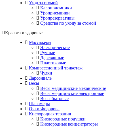
Уход за стомой
Калоприемники
Уроприемники
Уропрезервативы
Средства по уходу за стомой
Красота и здоровье
Массажеры
Электрические
Ручные
Деревянные
Пластиковые
Компрессионный трикотаж
Чулки
Дарсонваль
Весы
Весы медицинские механические
Весы медицинские электронные
Весы бытовые
Шагомеры
Очки Федорова
Кислородная терапия
Кислородные подушки
Кислородные концентраторы