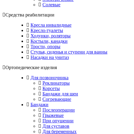
Солевые
Средства реабилитации
Кресла инвалидные
Кресло-туалеты
Ходунки, роляторы
Костыли, канадки
Трости, опоры
Стулья, сиденья и ступени для ванны
Насадки на унитаз
Ортопедические изделия
Для позвоночника
Реклинаторы
Корсеты
Бандажи для шеи
Согревающие
Бандажи
Послеоперации
Грыжевые
При опущении
Для суставов
Для беременных