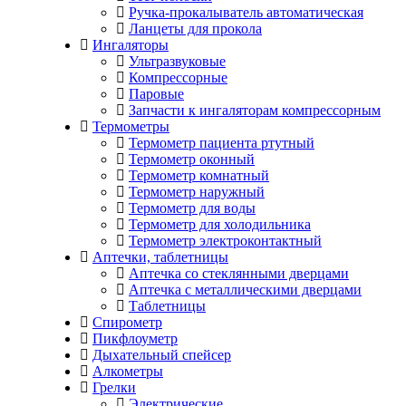
Ручка-прокалыватель автоматическая
Ланцеты для прокола
Ингаляторы
Ультразвуковые
Компрессорные
Паровые
Запчасти к ингаляторам компрессорным
Термометры
Термометр пациента ртутный
Термометр оконный
Термометр комнатный
Термометр наружный
Термометр для воды
Термометр для холодильника
Термометр электроконтактный
Аптечки, таблетницы
Аптечка со стеклянными дверцами
Аптечка с металлическими дверцами
Таблетницы
Спирометр
Пикфлоуметр
Дыхательный спейсер
Алкометры
Грелки
Электрические