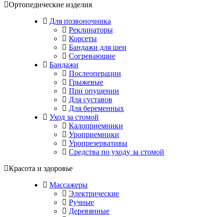
Ортопедические изделия
Для позвоночника
Реклинаторы
Корсеты
Бандажи для шеи
Согревающие
Бандажи
Послеоперации
Грыжевые
При опущении
Для суставов
Для беременных
Уход за стомой
Калоприемники
Уроприемники
Уропрезервативы
Средства по уходу за стомой
Красота и здоровье
Массажеры
Электрические
Ручные
Деревянные