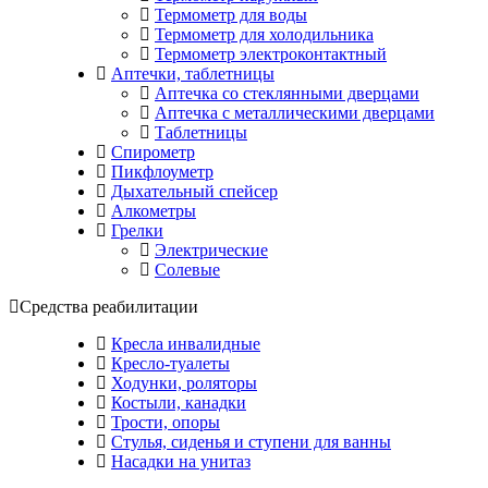
Термометр для воды
Термометр для холодильника
Термометр электроконтактный
Аптечки, таблетницы
Аптечка со стеклянными дверцами
Аптечка с металлическими дверцами
Таблетницы
Спирометр
Пикфлоуметр
Дыхательный спейсер
Алкометры
Грелки
Электрические
Солевые
Средства реабилитации
Кресла инвалидные
Кресло-туалеты
Ходунки, роляторы
Костыли, канадки
Трости, опоры
Стулья, сиденья и ступени для ванны
Насадки на унитаз