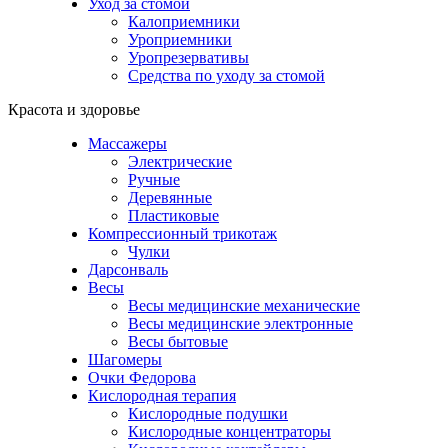
Уход за стомой
Калоприемники
Уроприемники
Уропрезервативы
Средства по уходу за стомой
Красота и здоровье
Массажеры
Электрические
Ручные
Деревянные
Пластиковые
Компрессионный трикотаж
Чулки
Дарсонваль
Весы
Весы медицинские механические
Весы медицинские электронные
Весы бытовые
Шагомеры
Очки Федорова
Кислородная терапия
Кислородные подушки
Кислородные концентраторы