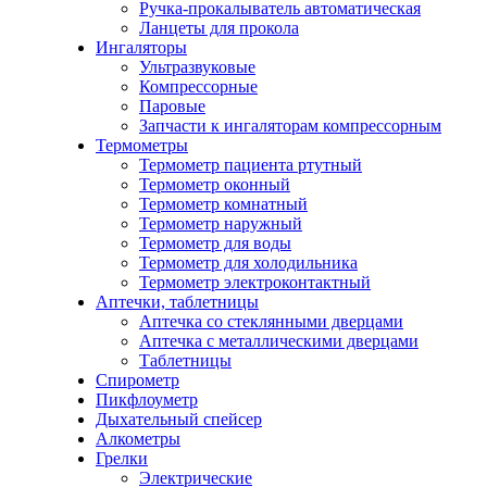
Ручка-прокалыватель автоматическая
Ланцеты для прокола
Ингаляторы
Ультразвуковые
Компрессорные
Паровые
Запчасти к ингаляторам компрессорным
Термометры
Термометр пациента ртутный
Термометр оконный
Термометр комнатный
Термометр наружный
Термометр для воды
Термометр для холодильника
Термометр электроконтактный
Аптечки, таблетницы
Аптечка со стеклянными дверцами
Аптечка с металлическими дверцами
Таблетницы
Спирометр
Пикфлоуметр
Дыхательный спейсер
Алкометры
Грелки
Электрические