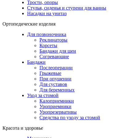
Трости, опоры
Стулья, сиденья и ступени для ванны
Насадки на унитаз
Ортопедические изделия
Для позвоночника
Реклинаторы
Корсеты
Бандажи для шеи
Согревающие
Бандажи
Послеоперации
Грыжевые
При опущении
Для суставов
Для беременных
Уход за стомой
Калоприемники
Уроприемники
Уропрезервативы
Средства по уходу за стомой
Красота и здоровье