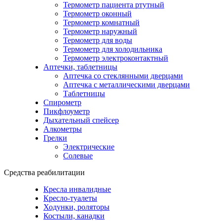
Термометр пациента ртутный
Термометр оконный
Термометр комнатный
Термометр наружный
Термометр для воды
Термометр для холодильника
Термометр электроконтактный
Аптечки, таблетницы
Аптечка со стеклянными дверцами
Аптечка с металлическими дверцами
Таблетницы
Спирометр
Пикфлоуметр
Дыхательный спейсер
Алкометры
Грелки
Электрические
Солевые
Средства реабилитации
Кресла инвалидные
Кресло-туалеты
Ходунки, роляторы
Костыли, канадки