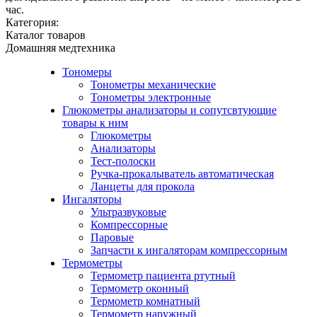
час.
Категория:
Каталог товаров
Домашняя медтехника
Тономеры
Тонометры механические
Тонометры электронные
Глюкометры анализаторы и сопутсвтующие
товары к ним
Глюкометры
Анализаторы
Тест-полоски
Ручка-прокалыватель автоматическая
Ланцеты для прокола
Ингаляторы
Ультразвуковые
Компрессорные
Паровые
Запчасти к ингаляторам компрессорным
Термометры
Термометр пациента ртутный
Термометр оконный
Термометр комнатный
Термометр наружный