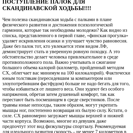
ПОСТУПЛЕНИЕ ПАЛОК ДЛЯ
СКАНДИНАВСКОЙ ХОДЬБЫ!!!!
Чем полезна скандинавская ходьба с палками в плане
физического развития и достижения психологической
гармонии, которые так необходимы молодежи? Как видно из
списка, представленного в первой главе, «финская прогулка»
удаляет искривления осанки и улучшает чувство равновесия.
Даже без палок тот, кто увлекается этим видом ЛФ,
демонстрирует стать и уверенную ровную походку. А это
обстоятельство делает человека привлекательнее в среде
противоположного пола. Важно учитывать и сжигание
большого объема калорий (километр, пройденный методом
СХ, облегчает вас минимум на 100 килокалорий). Фактически
юным толстякам (пересидевшим за компьютером или
злоупотребившим фастфудом) больше не надо бегать для того,
чтобы избавиться от лишнего веса. Они худеют без особого
напряжения, обретая затем душевный комфорт, так как
перестают быть посмешищем в среде сверстников. После
травмы юные непоседы, таким образом, могут укрепить
мышцы ног, постепенно возвращая их былую силу. Кстати, о
силе. СХ равномерно загружает мышцы верхней и нижней
части корпуса. Возможно, многие из девушек даже
предпочтут этот вид физкультуры спортзалу. Рекомендуемая
для идеального развития скорость – не менее 7 километров в