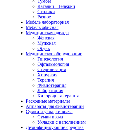
Тумбы
Каталки - Тележки
Столики
Разное
Мебель лабораторная
Мебель офисная
Медицинская одежда
Женская
Мужская
Обувь
Медицинское оборудование
Гинекология
Офтальмология
Стерилизация
Хирургия
Терапия
Физиотерапия
Лаборатория
Килородная терапия
Расходные материалы
Аппараты для физиотерапии
Сумки и укладки врача
Сумки врача
Укладки с наполнением
Дезинфицирующие средства