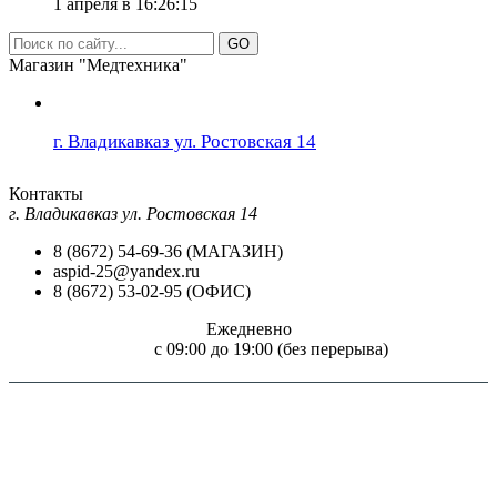
1 апреля в 16:26:15
GO
Магазин "Медтехника"
г. Владикавказ ул. Ростовская 14
Контакты
г. Владикавказ ул. Ростовская 14
8 (8672) 54-69-36 (МАГАЗИН)
aspid-25@yandex.ru
8 (8672) 53-02-95 (ОФИС)
Ежедневно
c 09:00 до 19:00 (без перерыва)
Внимание! Размещение на сайте "Медтехника для всех!" цен и технических
характеристик товаров, носит чисто информационный характер, не является
обязательством и не может служить основанием для предъявления претензий. Перед
применением необходимо ознакомится с инструкцией по применению (паспортом
изделия) или получить консультацию специалиста.