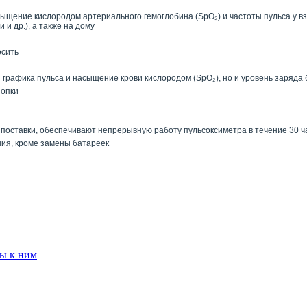
щение кислородом артериального гемоглобина (SpO₂) и частоты пульса у вз
и др.), а также на дому
осить
 графика пульса и насыщение крови кислородом (SpO₂), но и уровень заряда
нопки
поставки, обеспечивают непрерывную работу пульсоксиметра в течение 30 ч
ния, кроме замены батареек
ы к ним