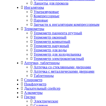
Ланцеты для прокола
Ингаляторы
Ультразвуковые
Компрессорные
Паровые
Запчасти к ингаляторам компрессорным
Термометры
Термометр пациента ртутный
Термометр оконный
Термометр комнатный
Термометр наружный
Термометр для воды
Термометр для холодильника
Термометр электроконтактный
Аптечки, таблетницы
Аптечка со стеклянными дверцами
Аптечка с металлическими дверцами
Таблетницы
Спирометр
Пикфлоуметр
Дыхательный спейсер
Алкометры
Грелки
Электрические
Солевые