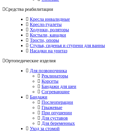
Средства реабилитации
Кресла инвалидные
Кресло-туалеты
Ходунки, роляторы
Костыли, канадки
Трости, опоры
Стулья, сиденья и ступени для ванны
Насадки на унитаз
Ортопедические изделия
Для позвоночника
Реклинаторы
Корсеты
Бандажи для шеи
Согревающие
Бандажи
Послеоперации
Грыжевые
При опущении
Для суставов
Для беременных
Уход за стомой