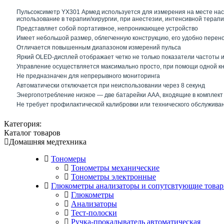
Пульсоксиметр YX301 Армед используется для измерения на месте насы
использование в терапии/хирургии, при анестезии, интенсивной терапии 
Представляет собой портативное, непроникающее устройство
Имеет небольшой размер, облегченную конструкцию, его удобно перен
Отличается повышенным диапазоном измерений пульса
Яркий OLED-дисплей отображает четко не только показатели частоты и
Управление осуществляется максимально просто, при помощи одной к
Не предназначен для непрерывного мониторинга
Автоматически отключается при неиспользовании через 8 секунд
Энергопотребление низкое — две батарейки ААА, входящие в комплект 
Не требует профилактической калибровки или технического обслужива
Категория:
Каталог товаров
Домашняя медтехника
Тономеры
Тонометры механические
Тонометры электронные
Глюкометры анализаторы и сопутсвтующие товар
Глюкометры
Анализаторы
Тест-полоски
Ручка-прокалыватель автоматическая