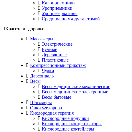
Калоприемники
Уроприемники
Уропрезервативы
Средства по уходу за стомой
Красота и здоровье
Массажеры
Электрические
Ручные
Деревянные
Пластиковые
Компрессионный трикотаж
Чулки
Дарсонваль
Весы
Весы медицинские механические
Весы медицинские электронные
Весы бытовые
Шагомеры
Очки Федорова
Кислородная терапия
Кислородные подушки
Кислородные концентраторы
Кислородные коктейлеры