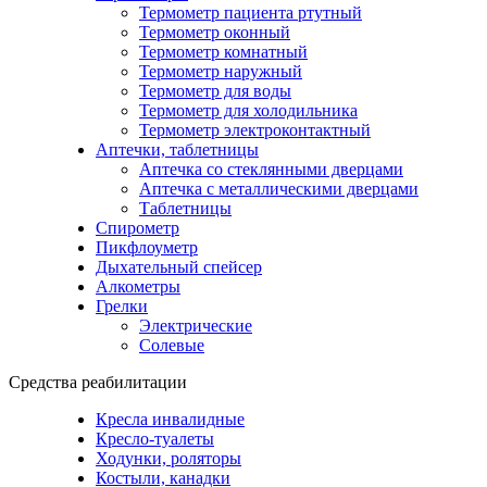
Термометр пациента ртутный
Термометр оконный
Термометр комнатный
Термометр наружный
Термометр для воды
Термометр для холодильника
Термометр электроконтактный
Аптечки, таблетницы
Аптечка со стеклянными дверцами
Аптечка с металлическими дверцами
Таблетницы
Спирометр
Пикфлоуметр
Дыхательный спейсер
Алкометры
Грелки
Электрические
Солевые
Средства реабилитации
Кресла инвалидные
Кресло-туалеты
Ходунки, роляторы
Костыли, канадки