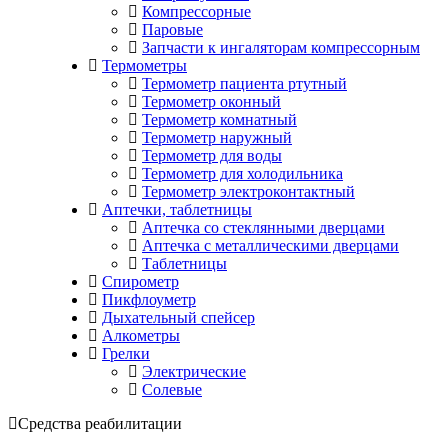
Компрессорные
Паровые
Запчасти к ингаляторам компрессорным
Термометры
Термометр пациента ртутный
Термометр оконный
Термометр комнатный
Термометр наружный
Термометр для воды
Термометр для холодильника
Термометр электроконтактный
Аптечки, таблетницы
Аптечка со стеклянными дверцами
Аптечка с металлическими дверцами
Таблетницы
Спирометр
Пикфлоуметр
Дыхательный спейсер
Алкометры
Грелки
Электрические
Солевые
Средства реабилитации