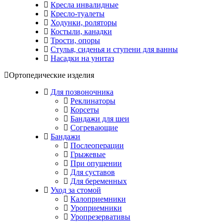
Кресла инвалидные
Кресло-туалеты
Ходунки, роляторы
Костыли, канадки
Трости, опоры
Стулья, сиденья и ступени для ванны
Насадки на унитаз
Ортопедические изделия
Для позвоночника
Реклинаторы
Корсеты
Бандажи для шеи
Согревающие
Бандажи
Послеоперации
Грыжевые
При опущении
Для суставов
Для беременных
Уход за стомой
Калоприемники
Уроприемники
Уропрезервативы