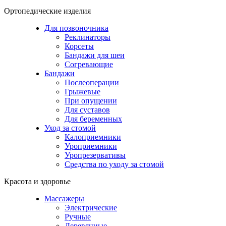
Ортопедические изделия
Для позвоночника
Реклинаторы
Корсеты
Бандажи для шеи
Согревающие
Бандажи
Послеоперации
Грыжевые
При опущении
Для суставов
Для беременных
Уход за стомой
Калоприемники
Уроприемники
Уропрезервативы
Средства по уходу за стомой
Красота и здоровье
Массажеры
Электрические
Ручные
Деревянные