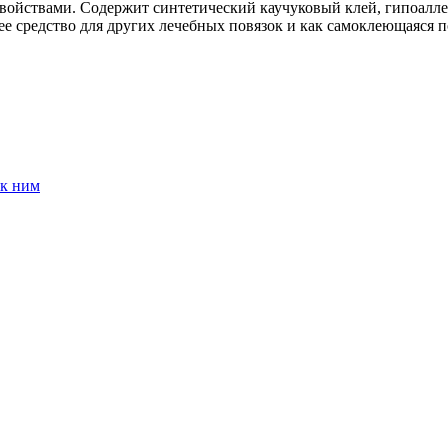
йствами. Содержит синтетический каучуковый клей, гипоаллер
е средство для других лечебных повязок и как самоклеющаяся 
 к ним