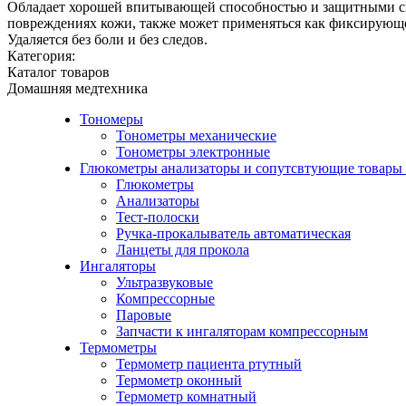
Обладает хорошей впитывающей способностью и защитными сво
повреждениях кожи, также может применяться как фиксирующе
Удаляется без боли и без следов.
Категория:
Каталог товаров
Домашняя медтехника
Тономеры
Тонометры механические
Тонометры электронные
Глюкометры анализаторы и сопутсвтующие товары
Глюкометры
Анализаторы
Тест-полоски
Ручка-прокалыватель автоматическая
Ланцеты для прокола
Ингаляторы
Ультразвуковые
Компрессорные
Паровые
Запчасти к ингаляторам компрессорным
Термометры
Термометр пациента ртутный
Термометр оконный
Термометр комнатный