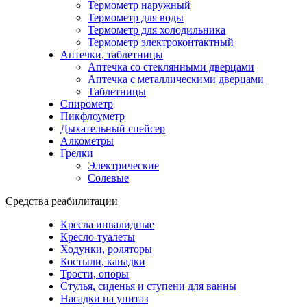
Термометр наружный
Термометр для воды
Термометр для холодильника
Термометр электроконтактный
Аптечки, таблетницы
Аптечка со стеклянными дверцами
Аптечка с металлическими дверцами
Таблетницы
Спирометр
Пикфлоуметр
Дыхательный спейсер
Алкометры
Грелки
Электрические
Солевые
Средства реабилитации
Кресла инвалидные
Кресло-туалеты
Ходунки, роляторы
Костыли, канадки
Трости, опоры
Стулья, сиденья и ступени для ванны
Насадки на унитаз