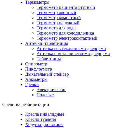
Термометры
Термометр пациента ртутный
Термометр оконный
Термометр комнатный
Термометр наружный
Термометр для воды
Термометр для холодильника
Термометр электроконтактный
Аптечки, таблетницы
Аптечка со стеклянными дверцами
Аптечка с металлическими дверцами
Таблетницы
Спирометр
Пикфлоуметр
Дыхательный спейсер
Алкометры
Грелки
Электрические
Солевые
Средства реабилитации
Кресла инвалидные
Кресло-туалеты
Ходунки, роляторы