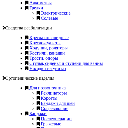
Алкометры
Грелки
Электрические
Солевые
Средства реабилитации
Кресла инвалидные
Кресло-туалеты
Ходунки, роляторы
Костыли, канадки
Трости, опоры
Стулья, сиденья и ступени для ванны
Насадки на унитаз
Ортопедические изделия
Для позвоночника
Реклинаторы
Корсеты
Бандажи для шеи
Согревающие
Бандажи
Послеоперации
Грыжевые