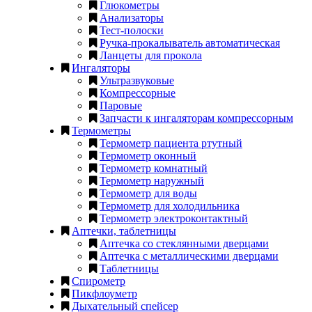
Глюкометры
Анализаторы
Тест-полоски
Ручка-прокалыватель автоматическая
Ланцеты для прокола
Ингаляторы
Ультразвуковые
Компрессорные
Паровые
Запчасти к ингаляторам компрессорным
Термометры
Термометр пациента ртутный
Термометр оконный
Термометр комнатный
Термометр наружный
Термометр для воды
Термометр для холодильника
Термометр электроконтактный
Аптечки, таблетницы
Аптечка со стеклянными дверцами
Аптечка с металлическими дверцами
Таблетницы
Спирометр
Пикфлоуметр
Дыхательный спейсер