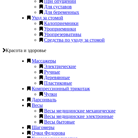
При опущении
Для суставов
Для беременных
Уход за стомой
Калоприемники
Уроприемники
Уропрезервативы
Средства по уходу за стомой
Красота и здоровье
Массажеры
Электрические
Ручные
Деревянные
Пластиковые
Компрессионный трикотаж
Чулки
Дарсонваль
Весы
Весы медицинские механические
Весы медицинские электронные
Весы бытовые
Шагомеры
Очки Федорова