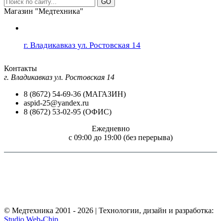
GO
Магазин "Медтехника"
г. Владикавказ ул. Ростовская 14
Контакты
г. Владикавказ ул. Ростовская 14
8 (8672) 54-69-36 (МАГАЗИН)
aspid-25@yandex.ru
8 (8672) 53-02-95 (ОФИС)
Ежедневно
c 09:00 до 19:00 (без перерыва)
Внимание! Размещение на сайте "Медтехника для всех!" цен и технических
характеристик товаров, носит чисто информационный характер, не является
обязательством и не может служить основанием для предъявления претензий. Перед
применением необходимо ознакомится с инструкцией по применению (паспортом
изделия) или получить консультацию специалиста.
© Медтехника 2001 - 2026 | Технологии, дизайн и разработка:
Studio Web-Chip
.