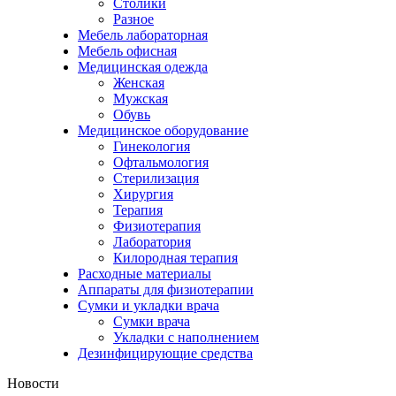
Столики
Разное
Мебель лабораторная
Мебель офисная
Медицинская одежда
Женская
Мужская
Обувь
Медицинское оборудование
Гинекология
Офтальмология
Стерилизация
Хирургия
Терапия
Физиотерапия
Лаборатория
Килородная терапия
Расходные материалы
Аппараты для физиотерапии
Сумки и укладки врача
Сумки врача
Укладки с наполнением
Дезинфицирующие средства
Новости