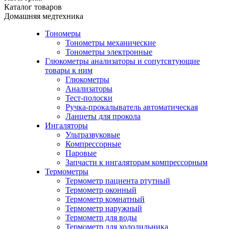
Каталог товаров
Домашняя медтехника
Тономеры
Тонометры механические
Тонометры электронные
Глюкометры анализаторы и сопутсвтующие
товары к ним
Глюкометры
Анализаторы
Тест-полоски
Ручка-прокалыватель автоматическая
Ланцеты для прокола
Ингаляторы
Ультразвуковые
Компрессорные
Паровые
Запчасти к ингаляторам компрессорным
Термометры
Термометр пациента ртутный
Термометр оконный
Термометр комнатный
Термометр наружный
Термометр для воды
Термометр для холодильника