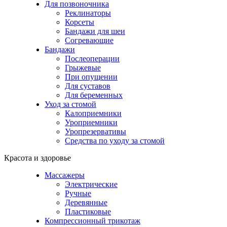
Для позвоночника
Реклинаторы
Корсеты
Бандажи для шеи
Согревающие
Бандажи
Послеоперации
Грыжевые
При опущении
Для суставов
Для беременных
Уход за стомой
Калоприемники
Уроприемники
Уропрезервативы
Средства по уходу за стомой
Красота и здоровье
Массажеры
Электрические
Ручные
Деревянные
Пластиковые
Компрессионный трикотаж