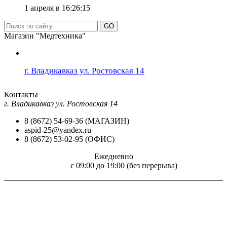
1 апреля в 16:26:15
GO
Магазин "Медтехника"
г. Владикавказ ул. Ростовская 14
Контакты
г. Владикавказ ул. Ростовская 14
8 (8672) 54-69-36 (МАГАЗИН)
aspid-25@yandex.ru
8 (8672) 53-02-95 (ОФИС)
Ежедневно
c 09:00 до 19:00 (без перерыва)
Внимание! Размещение на сайте "Медтехника для всех!" цен и технических
характеристик товаров, носит чисто информационный характер, не является
обязательством и не может служить основанием для предъявления претензий. Перед
применением необходимо ознакомится с инструкцией по применению (паспортом
изделия) или получить консультацию специалиста.