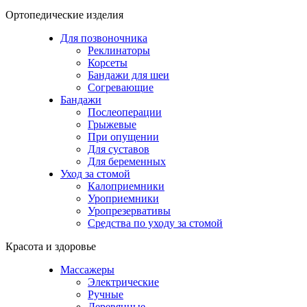
Ортопедические изделия
Для позвоночника
Реклинаторы
Корсеты
Бандажи для шеи
Согревающие
Бандажи
Послеоперации
Грыжевые
При опущении
Для суставов
Для беременных
Уход за стомой
Калоприемники
Уроприемники
Уропрезервативы
Средства по уходу за стомой
Красота и здоровье
Массажеры
Электрические
Ручные
Деревянные