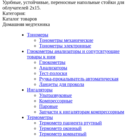
Удобные, устойчивые, переносные напольные стойки для
облучателей 2x15.
Категория:
Каталог товаров
Домашняя медтехника
Тономеры
Тонометры механические
Тонометры электронные
Глюкометры анализаторы и сопутсвтующие
товары к ним
Глюкометры
Анализаторы
Тест-полоски
Ручка-прокалыватель автоматическая
Ланцеты для прокола
Ингаляторы
Ультразвуковые
Компрессорные
Паровые
Запчасти к ингаляторам компрессорным
Термометры
Термометр пациента ртутный
Термометр оконный
Термометр комнатный