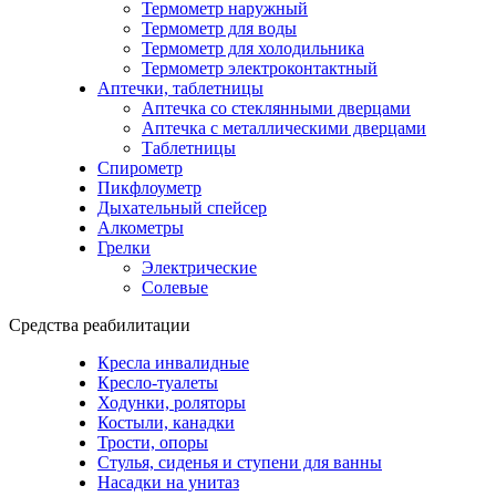
Термометр наружный
Термометр для воды
Термометр для холодильника
Термометр электроконтактный
Аптечки, таблетницы
Аптечка со стеклянными дверцами
Аптечка с металлическими дверцами
Таблетницы
Спирометр
Пикфлоуметр
Дыхательный спейсер
Алкометры
Грелки
Электрические
Солевые
Средства реабилитации
Кресла инвалидные
Кресло-туалеты
Ходунки, роляторы
Костыли, канадки
Трости, опоры
Стулья, сиденья и ступени для ванны
Насадки на унитаз