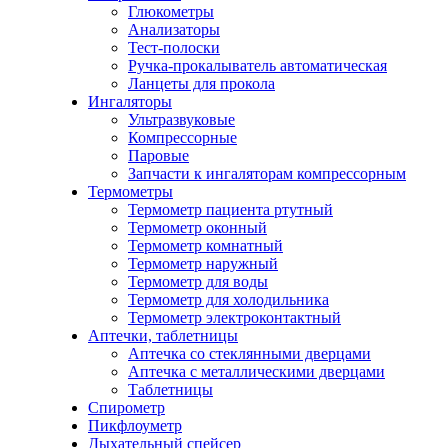
Глюкометры
Анализаторы
Тест-полоски
Ручка-прокалыватель автоматическая
Ланцеты для прокола
Ингаляторы
Ультразвуковые
Компрессорные
Паровые
Запчасти к ингаляторам компрессорным
Термометры
Термометр пациента ртутный
Термометр оконный
Термометр комнатный
Термометр наружный
Термометр для воды
Термометр для холодильника
Термометр электроконтактный
Аптечки, таблетницы
Аптечка со стеклянными дверцами
Аптечка с металлическими дверцами
Таблетницы
Спирометр
Пикфлоуметр
Дыхательный спейсер