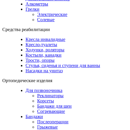
Алкометры
Грелки
Электрические
Солевые
Средства реабилитации
Кресла инвалидные
Кресло-туалеты
Ходунки, роляторы
Костыли, канадки
Трости, опоры
Стулья, сиденья и ступени для ванны
Насадки на унитаз
Ортопедические изделия
Для позвоночника
Реклинаторы
Корсеты
Бандажи для шеи
Согревающие
Бандажи
Послеоперации
Грыжевые