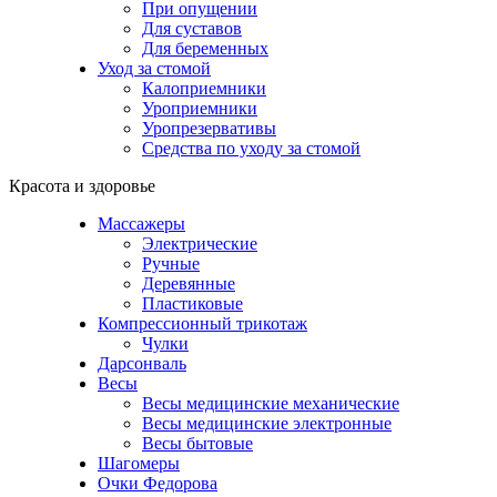
При опущении
Для суставов
Для беременных
Уход за стомой
Калоприемники
Уроприемники
Уропрезервативы
Средства по уходу за стомой
Красота и здоровье
Массажеры
Электрические
Ручные
Деревянные
Пластиковые
Компрессионный трикотаж
Чулки
Дарсонваль
Весы
Весы медицинские механические
Весы медицинские электронные
Весы бытовые
Шагомеры
Очки Федорова