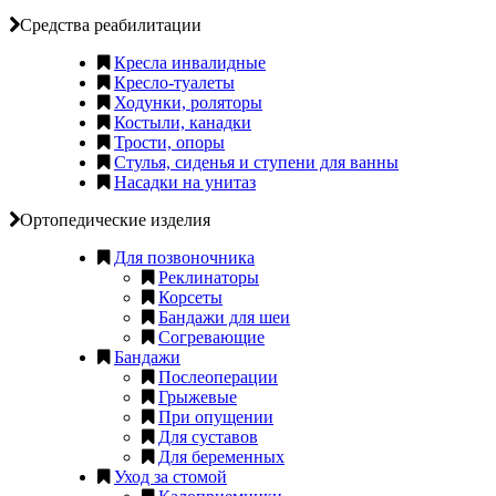
Средства реабилитации
Кресла инвалидные
Кресло-туалеты
Ходунки, роляторы
Костыли, канадки
Трости, опоры
Стулья, сиденья и ступени для ванны
Насадки на унитаз
Ортопедические изделия
Для позвоночника
Реклинаторы
Корсеты
Бандажи для шеи
Согревающие
Бандажи
Послеоперации
Грыжевые
При опущении
Для суставов
Для беременных
Уход за стомой