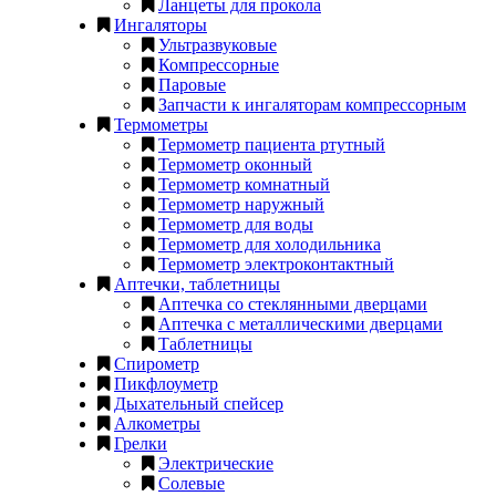
Ланцеты для прокола
Ингаляторы
Ультразвуковые
Компрессорные
Паровые
Запчасти к ингаляторам компрессорным
Термометры
Термометр пациента ртутный
Термометр оконный
Термометр комнатный
Термометр наружный
Термометр для воды
Термометр для холодильника
Термометр электроконтактный
Аптечки, таблетницы
Аптечка со стеклянными дверцами
Аптечка с металлическими дверцами
Таблетницы
Спирометр
Пикфлоуметр
Дыхательный спейсер
Алкометры
Грелки
Электрические
Солевые