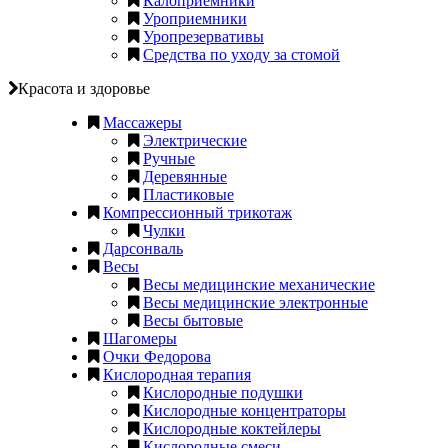
Калоприемники
Уроприемники
Уропрезервативы
Средства по уходу за стомой
Красота и здоровье
Массажеры
Электрические
Ручные
Деревянные
Пластиковые
Компрессионный трикотаж
Чулки
Дарсонваль
Весы
Весы медицинские механические
Весы медицинские электронные
Весы бытовые
Шагомеры
Очки Федорова
Кислородная терапия
Кислородные подушки
Кислородные концентраторы
Кислородные коктейлеры
Кислородные смеси