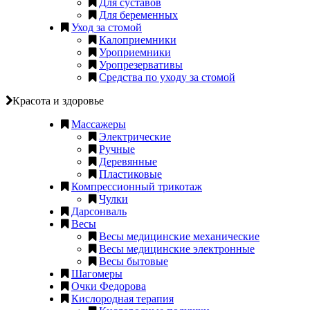
Для суставов
Для беременных
Уход за стомой
Калоприемники
Уроприемники
Уропрезервативы
Средства по уходу за стомой
Красота и здоровье
Массажеры
Электрические
Ручные
Деревянные
Пластиковые
Компрессионный трикотаж
Чулки
Дарсонваль
Весы
Весы медицинские механические
Весы медицинские электронные
Весы бытовые
Шагомеры
Очки Федорова
Кислородная терапия