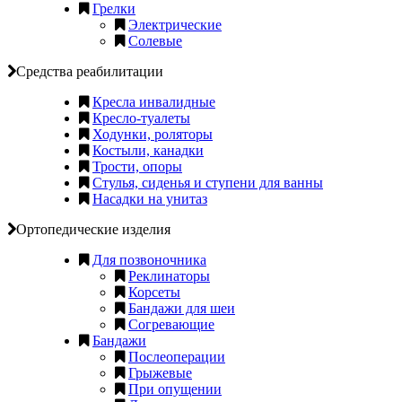
Грелки
Электрические
Солевые
Средства реабилитации
Кресла инвалидные
Кресло-туалеты
Ходунки, роляторы
Костыли, канадки
Трости, опоры
Стулья, сиденья и ступени для ванны
Насадки на унитаз
Ортопедические изделия
Для позвоночника
Реклинаторы
Корсеты
Бандажи для шеи
Согревающие
Бандажи
Послеоперации
Грыжевые
При опущении