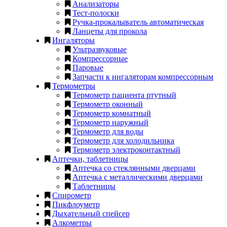
Анализаторы
Тест-полоски
Ручка-прокалыватель автоматическая
Ланцеты для прокола
Ингаляторы
Ультразвуковые
Компрессорные
Паровые
Запчасти к ингаляторам компрессорным
Термометры
Термометр пациента ртутный
Термометр оконный
Термометр комнатный
Термометр наружный
Термометр для воды
Термометр для холодильника
Термометр электроконтактный
Аптечки, таблетницы
Аптечка со стеклянными дверцами
Аптечка с металлическими дверцами
Таблетницы
Спирометр
Пикфлоуметр
Дыхательный спейсер
Алкометры