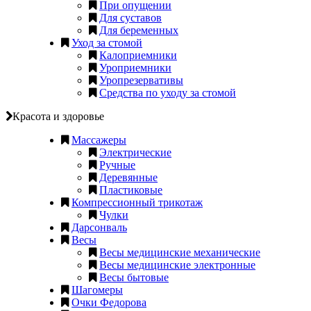
При опущении
Для суставов
Для беременных
Уход за стомой
Калоприемники
Уроприемники
Уропрезервативы
Средства по уходу за стомой
Красота и здоровье
Массажеры
Электрические
Ручные
Деревянные
Пластиковые
Компрессионный трикотаж
Чулки
Дарсонваль
Весы
Весы медицинские механические
Весы медицинские электронные
Весы бытовые
Шагомеры
Очки Федорова