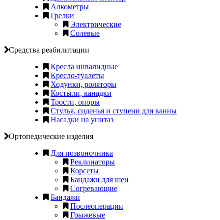
Алкометры
Грелки
Электрические
Солевые
Средства реабилитации
Кресла инвалидные
Кресло-туалеты
Ходунки, роляторы
Костыли, канадки
Трости, опоры
Стулья, сиденья и ступени для ванны
Насадки на унитаз
Ортопедические изделия
Для позвоночника
Реклинаторы
Корсеты
Бандажи для шеи
Согревающие
Бандажи
Послеоперации
Грыжевые