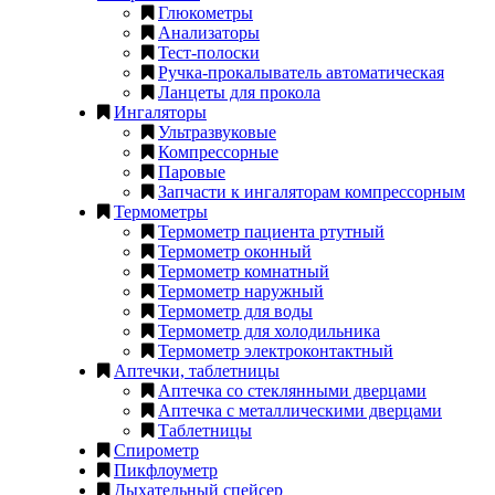
Глюкометры
Анализаторы
Тест-полоски
Ручка-прокалыватель автоматическая
Ланцеты для прокола
Ингаляторы
Ультразвуковые
Компрессорные
Паровые
Запчасти к ингаляторам компрессорным
Термометры
Термометр пациента ртутный
Термометр оконный
Термометр комнатный
Термометр наружный
Термометр для воды
Термометр для холодильника
Термометр электроконтактный
Аптечки, таблетницы
Аптечка со стеклянными дверцами
Аптечка с металлическими дверцами
Таблетницы
Спирометр
Пикфлоуметр
Дыхательный спейсер