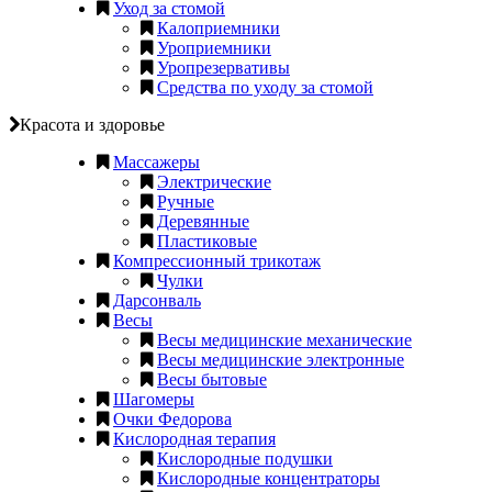
Уход за стомой
Калоприемники
Уроприемники
Уропрезервативы
Средства по уходу за стомой
Красота и здоровье
Массажеры
Электрические
Ручные
Деревянные
Пластиковые
Компрессионный трикотаж
Чулки
Дарсонваль
Весы
Весы медицинские механические
Весы медицинские электронные
Весы бытовые
Шагомеры
Очки Федорова
Кислородная терапия
Кислородные подушки
Кислородные концентраторы