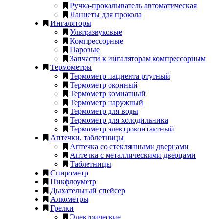
Ручка-прокалыватель автоматическая
Ланцеты для прокола
Ингаляторы
Ультразвуковые
Компрессорные
Паровые
Запчасти к ингаляторам компрессорным
Термометры
Термометр пациента ртутный
Термометр оконный
Термометр комнатный
Термометр наружный
Термометр для воды
Термометр для холодильника
Термометр электроконтактный
Аптечки, таблетницы
Аптечка со стеклянными дверцами
Аптечка с металлическими дверцами
Таблетницы
Спирометр
Пикфлоуметр
Дыхательный спейсер
Алкометры
Грелки
Электрические