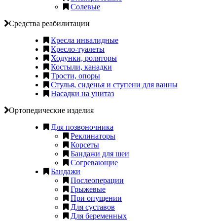
Солевые
Средства реабилитации
Кресла инвалидные
Кресло-туалеты
Ходунки, роляторы
Костыли, канадки
Трости, опоры
Стулья, сиденья и ступени для ванны
Насадки на унитаз
Ортопедические изделия
Для позвоночника
Реклинаторы
Корсеты
Бандажи для шеи
Согревающие
Бандажи
Послеоперации
Грыжевые
При опущении
Для суставов
Для беременных