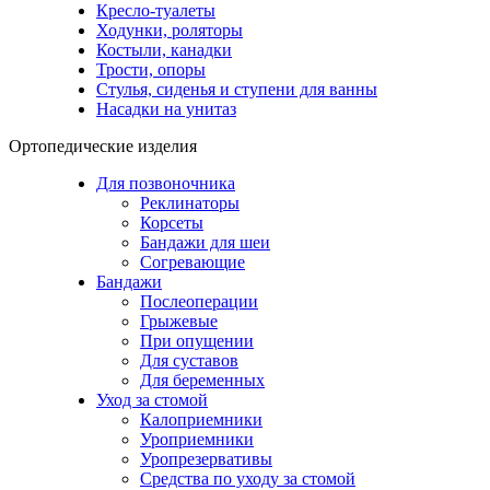
Кресло-туалеты
Ходунки, роляторы
Костыли, канадки
Трости, опоры
Стулья, сиденья и ступени для ванны
Насадки на унитаз
Ортопедические изделия
Для позвоночника
Реклинаторы
Корсеты
Бандажи для шеи
Согревающие
Бандажи
Послеоперации
Грыжевые
При опущении
Для суставов
Для беременных
Уход за стомой
Калоприемники
Уроприемники
Уропрезервативы
Средства по уходу за стомой