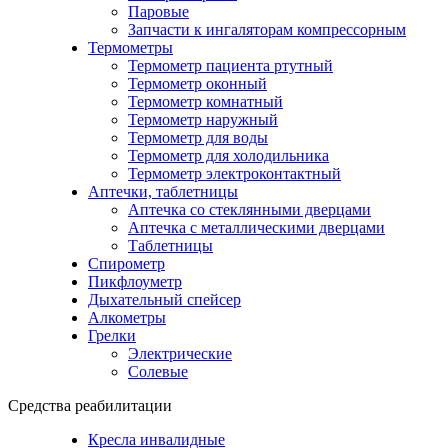
Паровые
Запчасти к ингаляторам компрессорным
Термометры
Термометр пациента ртутный
Термометр оконный
Термометр комнатный
Термометр наружный
Термометр для воды
Термометр для холодильника
Термометр электроконтактный
Аптечки, таблетницы
Аптечка со стеклянными дверцами
Аптечка с металлическими дверцами
Таблетницы
Спирометр
Пикфлоуметр
Дыхательный спейсер
Алкометры
Грелки
Электрические
Солевые
Средства реабилитации
Кресла инвалидные