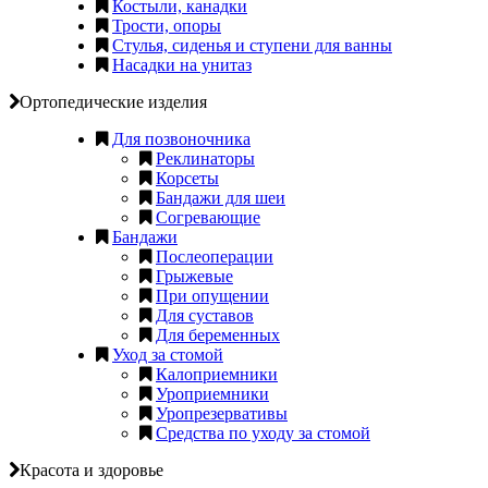
Костыли, канадки
Трости, опоры
Стулья, сиденья и ступени для ванны
Насадки на унитаз
Ортопедические изделия
Для позвоночника
Реклинаторы
Корсеты
Бандажи для шеи
Согревающие
Бандажи
Послеоперации
Грыжевые
При опущении
Для суставов
Для беременных
Уход за стомой
Калоприемники
Уроприемники
Уропрезервативы
Средства по уходу за стомой
Красота и здоровье