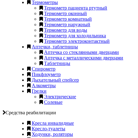
Термометры
Термометр пациента ртутный
Термометр оконный
Термометр комнатный
Термометр наружный
Термометр для воды
Термометр для холодильника
Термометр электроконтактный
Аптечки, таблетницы
Аптечка со стеклянными дверцами
Аптечка с металлическими дверцами
Таблетницы
Спирометр
Пикфлоуметр
Дыхательный спейсер
Алкометры
Грелки
Электрические
Солевые
Средства реабилитации
Кресла инвалидные
Кресло-туалеты
Ходунки, роляторы