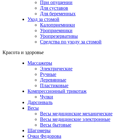
При опущении
Для суставов
Для беременных
Уход за стомой
Калоприемники
Уроприемники
Уропрезервативы
Средства по уходу за стомой
Красота и здоровье
Массажеры
Электрические
Ручные
Деревянные
Пластиковые
Компрессионный трикотаж
Чулки
Дарсонваль
Весы
Весы медицинские механические
Весы медицинские электронные
Весы бытовые
Шагомеры
Очки Федорова