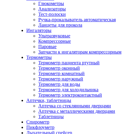
Глюкометры
Анализаторы
Тест-полоски
Ручка-прокалыватель автоматическая
Ланцеты для прокола
Ингаляторы
Ультразвуковые
Компрессорные
Паровые
Запчасти к ингаляторам компрессорным
Термометры
Термометр пациента ртутный
Термометр оконный
Термометр комнатный
Термометр наружный
Термометр для воды
Термометр для холодильника
Термометр электроконтактный
Аптечки, таблетницы
Аптечка со стеклянными дверцами
Аптечка с металлическими дверцами
Таблетницы
Спирометр
Пикфлоуметр
Дыхательный спейсер