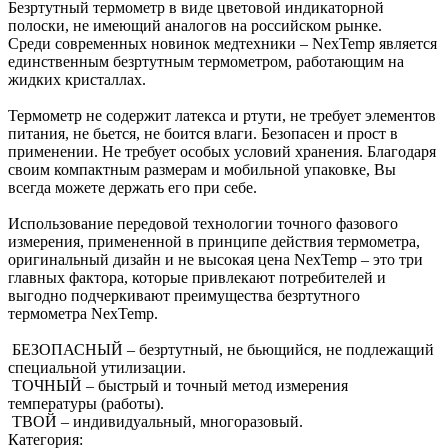
Безртутный термометр в виде цветовой индикаторной
полоски, не имеющий аналогов на российском рынке.
Среди современных новинок медтехники – NexTemp является
единственным безртутным термометром, работающим на
жидких кристаллах.
Термометр не содержит латекса и ртути, не требует элементов
питания, не бьется, не боится влаги. Безопасен и прост в
применении. Не требует особых условий хранения. Благодаря
своим компактным размерам и мобильной упаковке, Вы
всегда можете держать его при себе.
Использование передовой технологии точного фазового
измерения, примененной в принципе действия термометра,
оригинальный дизайн и не высокая цена NexTemp – это три
главных фактора, которые привлекают потребителей и
выгодно подчеркивают преимущества безртутного
термометра NexTemp.
БЕЗОПАСНЫЙ – безртутный, не бьющийся, не подлежащий
специальной утилизации.
ТОЧНЫЙ – быстрый и точный метод измерения
температуры (работы).
ТВОЙ – индивидуальный, многоразовый.
Категория: