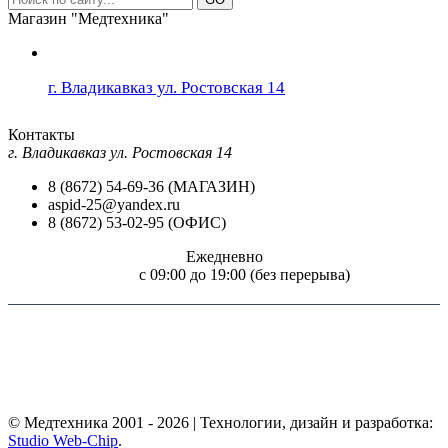
Магазин "Медтехника"
г. Владикавказ ул. Ростовская 14
Контакты
г. Владикавказ ул. Ростовская 14
8 (8672) 54-69-36 (МАГАЗИН)
aspid-25@yandex.ru
8 (8672) 53-02-95 (ОФИС)
Ежедневно
c 09:00 до 19:00 (без перерыва)
Внимание! Размещение на сайте "Медтехника для всех!" цен и технических
характеристик товаров, носит чисто информационный характер, не является
обязательством и не может служить основанием для предъявления претензий. Перед
применением необходимо ознакомится с инструкцией по применению (паспортом
изделия) или получить консультацию специалиста.
© Медтехника 2001 - 2026 | Технологии, дизайн и разработка:
Studio Web-Chip
.