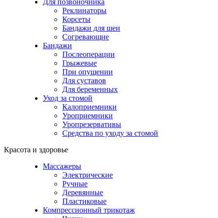
Для позвоночника
Реклинаторы
Корсеты
Бандажи для шеи
Согревающие
Бандажи
Послеоперации
Грыжевые
При опущении
Для суставов
Для беременных
Уход за стомой
Калоприемники
Уроприемники
Уропрезервативы
Средства по уходу за стомой
Красота и здоровье
Массажеры
Электрические
Ручные
Деревянные
Пластиковые
Компрессионный трикотаж