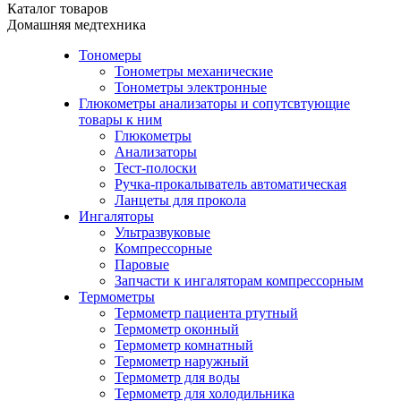
Каталог товаров
Домашняя медтехника
Тономеры
Тонометры механические
Тонометры электронные
Глюкометры анализаторы и сопутсвтующие
товары к ним
Глюкометры
Анализаторы
Тест-полоски
Ручка-прокалыватель автоматическая
Ланцеты для прокола
Ингаляторы
Ультразвуковые
Компрессорные
Паровые
Запчасти к ингаляторам компрессорным
Термометры
Термометр пациента ртутный
Термометр оконный
Термометр комнатный
Термометр наружный
Термометр для воды
Термометр для холодильника