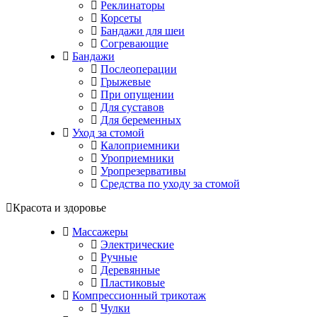
Реклинаторы
Корсеты
Бандажи для шеи
Согревающие
Бандажи
Послеоперации
Грыжевые
При опущении
Для суставов
Для беременных
Уход за стомой
Калоприемники
Уроприемники
Уропрезервативы
Средства по уходу за стомой
Красота и здоровье
Массажеры
Электрические
Ручные
Деревянные
Пластиковые
Компрессионный трикотаж
Чулки