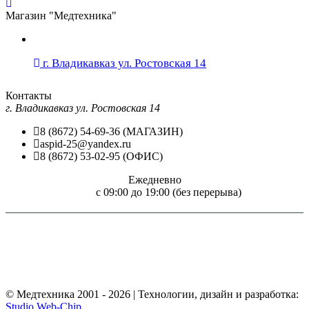
Магазин "Медтехника"
г. Владикавказ ул. Ростовская 14
Контакты
г. Владикавказ ул. Ростовская 14
8 (8672) 54-69-36 (МАГАЗИН)
aspid-25@yandex.ru
8 (8672) 53-02-95 (ОФИС)
Ежедневно
c 09:00 до 19:00 (без перерыва)
Внимание! Размещение на сайте "Медтехника для всех!" цен и технических
характеристик товаров, носит чисто информационный характер, не является
обязательством и не может служить основанием для предъявления претензий. Перед
применением необходимо ознакомится с инструкцией по применению (паспортом
изделия) или получить консультацию специалиста.
© Медтехника 2001 - 2026 | Технологии, дизайн и разработка:
Studio Web-Chip
.