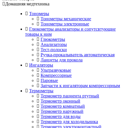
Домашняя медтехника
Тономеры
Тонометры механические
Тонометры электронные
Глюкометры анализаторы и сопутсвтующие
товары к ним
Глюкометры
Анализаторы
Тест-полоски
Ручка-прокалыватель автоматическая
Ланцеты для прокола
Ингаляторы
Ультразвуковые
Компрессорные
Паровые
Запчасти к ингаляторам компрессорным
Термометры
Термометр пациента ртутный
Термометр оконный
Термометр комнатный
Термометр наружный
Термометр для воды
Термометр для холодильника
Термометр электроконтактный