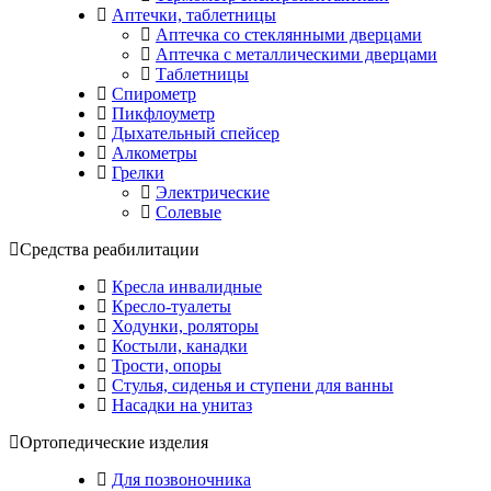
Аптечки, таблетницы
Аптечка со стеклянными дверцами
Аптечка с металлическими дверцами
Таблетницы
Спирометр
Пикфлоуметр
Дыхательный спейсер
Алкометры
Грелки
Электрические
Солевые
Средства реабилитации
Кресла инвалидные
Кресло-туалеты
Ходунки, роляторы
Костыли, канадки
Трости, опоры
Стулья, сиденья и ступени для ванны
Насадки на унитаз
Ортопедические изделия
Для позвоночника