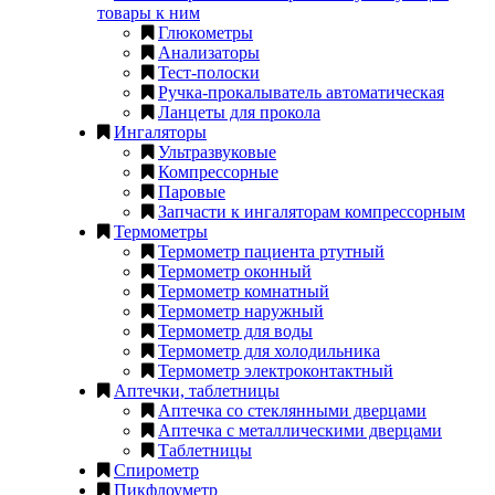
товары к ним
Глюкометры
Анализаторы
Тест-полоски
Ручка-прокалыватель автоматическая
Ланцеты для прокола
Ингаляторы
Ультразвуковые
Компрессорные
Паровые
Запчасти к ингаляторам компрессорным
Термометры
Термометр пациента ртутный
Термометр оконный
Термометр комнатный
Термометр наружный
Термометр для воды
Термометр для холодильника
Термометр электроконтактный
Аптечки, таблетницы
Аптечка со стеклянными дверцами
Аптечка с металлическими дверцами
Таблетницы
Спирометр
Пикфлоуметр