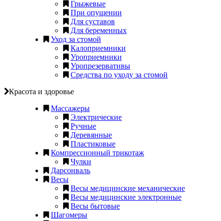
Грыжевые
При опущении
Для суставов
Для беременных
Уход за стомой
Калоприемники
Уроприемники
Уропрезервативы
Средства по уходу за стомой
Красота и здоровье
Массажеры
Электрические
Ручные
Деревянные
Пластиковые
Компрессионный трикотаж
Чулки
Дарсонваль
Весы
Весы медицинские механические
Весы медицинские электронные
Весы бытовые
Шагомеры