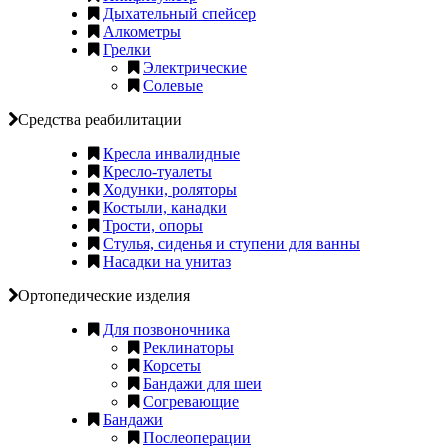
Дыхательный спейсер
Алкометры
Грелки
Электрические
Солевые
Средства реабилитации
Кресла инвалидные
Кресло-туалеты
Ходунки, роляторы
Костыли, канадки
Трости, опоры
Стулья, сиденья и ступени для ванны
Насадки на унитаз
Ортопедические изделия
Для позвоночника
Реклинаторы
Корсеты
Бандажи для шеи
Согревающие
Бандажи
Послеоперации